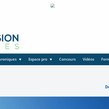
hroniques
Espace pro
Concours
Vidéos
For
De