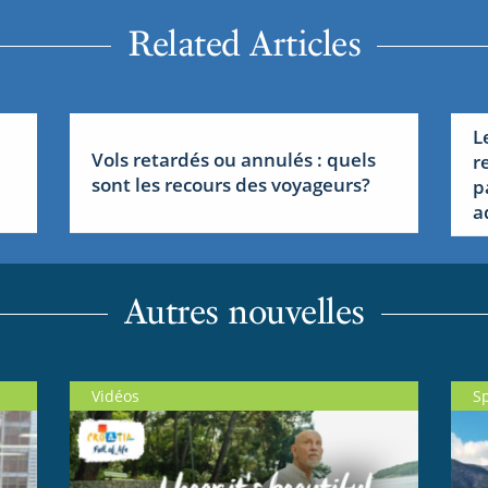
Related Articles
L
Vols retardés ou annulés : quels
r
sont les recours des voyageurs?
p
a
Autres nouvelles
Vidéos
S