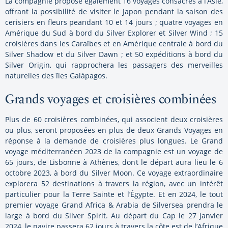
La compagnie propose également 16 voyages consacrés à l’Asie,
offrant la possibilité de visiter le Japon pendant la saison des
cerisiers en fleurs peandant 10 et 14 jours ; quatre voyages en
Amérique du Sud à bord du Silver Explorer et Silver Wind ; 15
croisières dans les Caraïbes et en Amérique centrale à bord du
Silver Shadow et du Silver Dawn ; et 50 expéditions à bord du
Silver Origin, qui rapprochera les passagers des merveilles
naturelles des îles Galápagos.
Grands voyages et croisières combinées
Plus de 60 croisières combinées, qui associent deux croisières
ou plus, seront proposées en plus de deux Grands Voyages en
réponse à la demande de croisières plus longues. Le Grand
voyage méditerranéen 2023 de la compagnie est un voyage de
65 jours, de Lisbonne à Athènes, dont le départ aura lieu le 6
octobre 2023, à bord du Silver Moon. Ce voyage extraordinaire
explorera 52 destinations à travers la région, avec un intérêt
particulier pour la Terre Sainte et l’Égypte. Et en 2024, le tout
premier voyage Grand Africa & Arabia de Silversea prendra le
large à bord du Silver Spirit. Au départ du Cap le 27 janvier
2024, le navire passera 62 jours à travers la côte est de l’Afrique