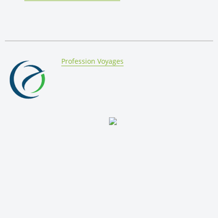
By:
Profession Voyages