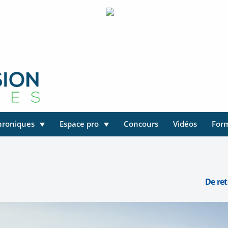
hroniques
Espace pro
Concours
Vidéos
For
De ret