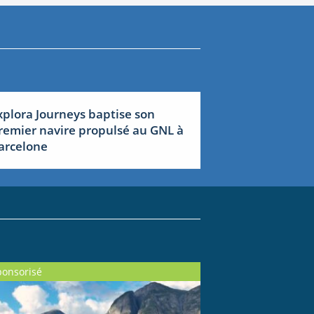
xplora Journeys baptise son
remier navire propulsé au GNL à
arcelone
ponsorisé