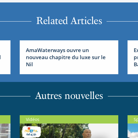
Related Articles
AmaWaterways ouvre un
E
l
nouveau chapitre du luxe sur le
p
Nil
B
Autres nouvelles
Vidéos
S