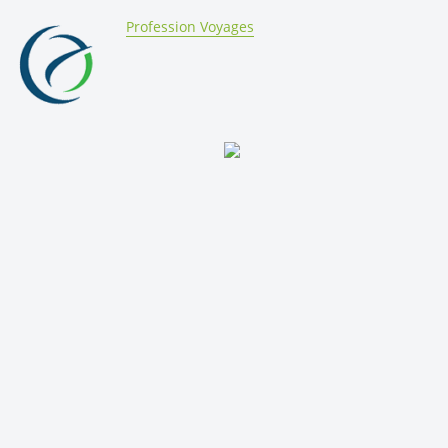
By:
Profession Voyages