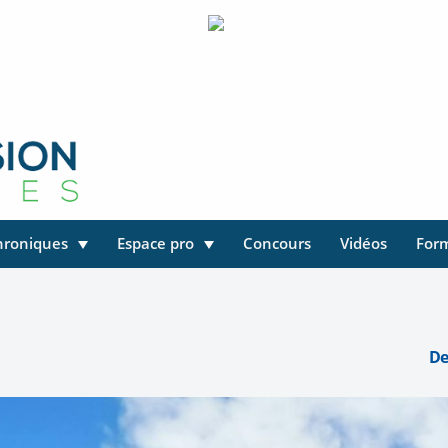
hroniques
Espace pro
Concours
Vidéos
For
De