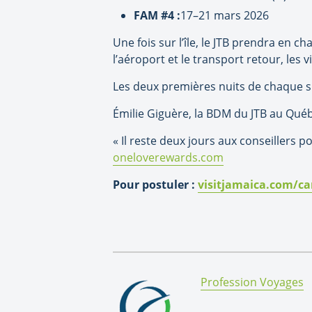
FAM #4 :
17–21 mars 2026
Une fois sur l’île, le JTB prendra en 
l’aéroport et le transport retour, les v
Les deux premières nuits de chaque s.
Émilie Giguère, la BDM du JTB au Qué
« Il reste deux jours aux conseillers p
oneloverewards.com
Pour postuler :
visitjamaica.com/c
By:
Profession Voyages