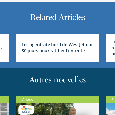
Related Articles
L
Les agents de bord de WestJet ont
-
r
30 jours pour ratifier l’entente
p
Autres nouvelles
Vidéos
S