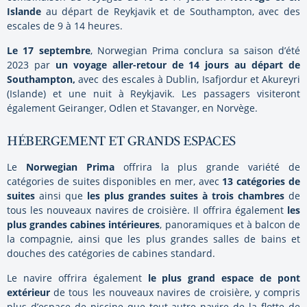
Islande
au départ de Reykjavik et de Southampton, avec des
escales de 9 à 14 heures.
Le 17 septembre
, Norwegian Prima conclura sa saison d’été
2023 par
un voyage aller-retour de 14 jours au départ de
Southampton,
avec des escales à Dublin, Isafjordur et Akureyri
(Islande) et une nuit à Reykjavik. Les passagers visiteront
également Geiranger, Odlen et Stavanger, en Norvège.
HÉBERGEMENT ET GRANDS ESPACES
Le
Norwegian Prima
offrira la plus grande variété de
catégories de suites disponibles en mer, avec
13 catégories de
suites
ainsi que
les plus grandes suites à trois chambres
de
tous les nouveaux navires de croisière. Il offrira également
les
plus grandes cabines intérieures
, panoramiques et à balcon de
la compagnie, ainsi que les plus grandes salles de bains et
douches des catégories de cabines standard.
Le navire offrira également
le plus grand espace de pont
extérieur
de tous les nouveaux navires de croisière, y compris
plus d’espace de piscine que tout autre navire de la flotte de