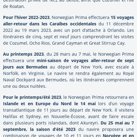
de Roatan.
Pour l’hiver 2022-2023
, Norwegian Prima effectuera
15 voyages
aller-retour dans les Caraïbes occidentales
du 11 décembre
2022 au 19 mars 2023, avec un port d’attache à Orlando. Les
itinéraires de cinq, sept et neuf jours comprendront les visites
de Cozumel, Ocho Rios, Grand Cayman et Great Stirrup Cay.
Au printemps 2023
, du 28 mars au 7 mai, le Norwegian Prima
effectuera une
mini-saison de voyages aller-retour de sept
jours aux Bermudes
au départ de New York, avec escale à
Norfolk, en Virginie. Le navire se rendra également au Royal
Naval Dockyard aux Bermudes, où les itinéraires comprennent
une ou deux nuitées.
Pour le printemps/été 2023
, le Norwegian Prima retournera en
Islande et en Europe du Nord le 14 mai
lors d’un voyage
transatlantique de 11 jours au départ de New York. Il visitera
Halifax et Sydney, en Nouvelle-Écosse, avant de faire escale
dans plusieurs ports islandais, dont Akureyri.
Du 25 mai au 7
septembre, la saison d’été 2023
du navire proposera une
combinaison de voyages de 10 et 11 jours en
Norvège et en