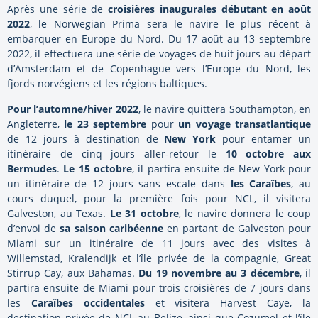
Après une série de
croisières inaugurales débutant en août
2022
, le Norwegian Prima sera le navire le plus récent à
embarquer en Europe du Nord. Du 17 août au 13 septembre
2022, il effectuera une série de voyages de huit jours au départ
d’Amsterdam et de Copenhague vers l’Europe du Nord, les
fjords norvégiens et les régions baltiques.
Pour l’automne/hiver 2022
, le navire quittera Southampton, en
Angleterre,
le 23 septembre
pour
un voyage transatlantique
de 12 jours à destination de
New York
pour entamer un
itinéraire de cinq jours aller-retour le
10 octobre aux
Bermudes
.
Le 15 octobre
, il partira ensuite de New York pour
un itinéraire de 12 jours sans escale dans
les Caraïbes
, au
cours duquel, pour la première fois pour NCL, il visitera
Galveston, au Texas.
Le 31 octobre
, le navire donnera le coup
d’envoi de
sa saison caribéenne
en partant de Galveston pour
Miami sur un itinéraire de 11 jours avec des visites à
Willemstad, Kralendijk et l’île privée de la compagnie, Great
Stirrup Cay, aux Bahamas.
Du 19 novembre au 3 décembre
, il
partira ensuite de Miami pour trois croisières de 7 jours dans
les
Caraïbes occidentales
et visitera Harvest Caye, la
destination privée de NCL au Belize, ainsi que Cozumel et l’île