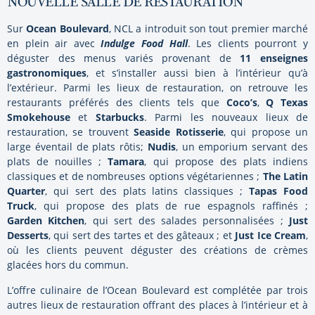
NOUVELLE SALLE DE RESTAURATION
Sur
Ocean Boulevard
, NCL a introduit son tout premier marché
en plein air avec
Indulge Food Hall
. Les clients pourront y
déguster des menus variés provenant de
11 enseignes
gastronomiques
, et s’installer aussi bien à l’intérieur qu’à
l’extérieur. Parmi les lieux de restauration, on retrouve les
restaurants préférés des clients tels que
Coco’s
,
Q Texas
Smokehouse
et
Starbucks
. Parmi les nouveaux lieux de
restauration, se trouvent
Seaside Rotisserie
, qui propose un
large éventail de plats rôtis;
Nudis
, un emporium servant des
plats de nouilles ;
Tamara
, qui propose des plats indiens
classiques et de nombreuses options végétariennes ;
The Latin
Quarter
, qui sert des plats latins classiques ;
Tapas Food
Truck
, qui propose des plats de rue espagnols raffinés ;
Garden Kitchen
, qui sert des salades personnalisées ;
Just
Desserts
, qui sert des tartes et des gâteaux ; et
Just Ice Cream
,
où les clients peuvent déguster des créations de crèmes
glacées hors du commun.
L’offre culinaire de l’Ocean Boulevard est complétée par trois
autres lieux de restauration offrant des places à l’intérieur et à