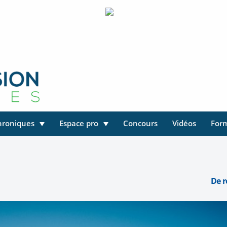
hroniques
Espace pro
Concours
Vidéos
For
De r