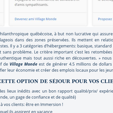
hilanthropique québécoise, à but non lucrative qui assur
ageois dans des zones préservées. Ils mettent en relation
stes. Il y a 3 catégories d’hébergements: basique, standard 
it sans problème. Le critère important c’est les retombée
authentique mais tout aussi riche en découvertes. » nous
tif de
Village Monde
est de générer 4.5 millions de dolla
ier leur économie et créer des emplois locaux pour les jeu
ETTE OPTION DE SÉJOUR POUR VOS CLI
es lieux inédits avec un bon rapport qualité/prix/ expér
nde, un gage de confiance et de qualité)
à vos clients: être en Immersion !
quel ils aspirent en vacance