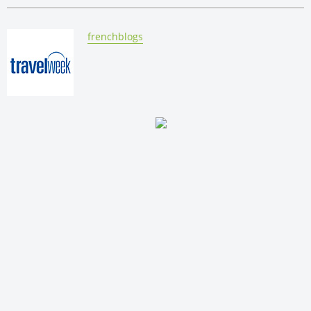
By:
frenchblogs