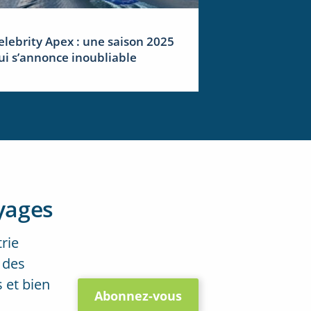
elebrity Apex : une saison 2025
ui s’annonce inoubliable
yages
trie
 des
 et bien
Abonnez-vous