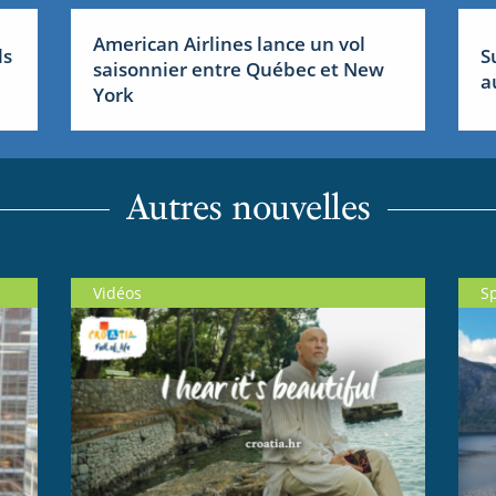
American Airlines lance un vol
ls
S
saisonnier entre Québec et New
a
York
Autres nouvelles
Vidéos
S