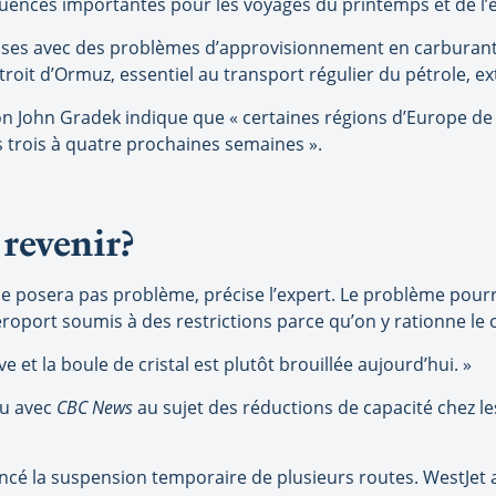
uences importantes pour les voyages du printemps et de l’é
 prises avec des problèmes d’approvisionnement en carburant 
détroit d’Ormuz, essentiel au transport régulier du pétrole, 
tion John Gradek indique que « certaines régions d’Europe de
s trois à quatre prochaines semaines ».
 revenir?
ne posera pas problème, précise l’expert. Le problème pour
roport soumis à des restrictions parce qu’on y rationne le 
ive et la boule de cristal est plutôt brouillée aujourd’hui. »
nu avec
CBC News
au sujet des réductions de capacité chez 
ncé la suspension temporaire de plusieurs routes. WestJet a