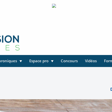
hroniques
Espace pro
Concours
Vidéos
For
D