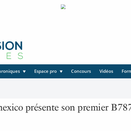
hroniques
Espace pro
Concours
Vidéos
For
mexico présente son premier B78