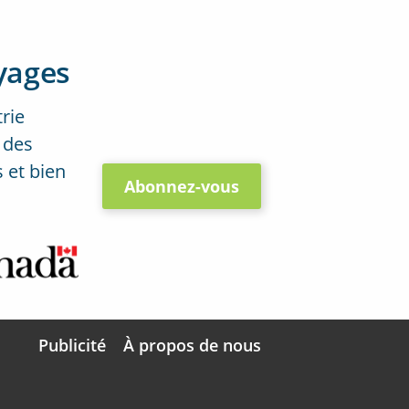
yages
trie
 des
 et bien
Abonnez-vous
Publicité
À propos de nous