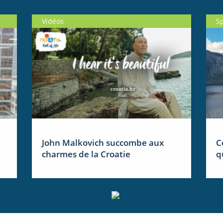
Vidéos
S
John Malkovich succombe aux
C
charmes de la Croatie
q