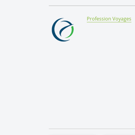
By:
Profession Voyages