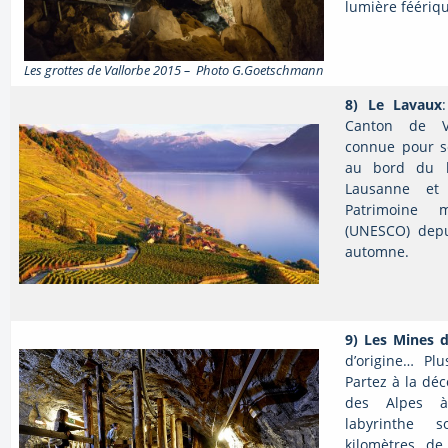
lumière féériq
Les grottes de Vallorbe 2015 – Photo G.Goetschmann
8)
Le Lavaux
Canton de V
connue pour s
au bord du l
Lausanne et 
Patrimoine 
(UNESCO) dep
automne.
9)
Les Mines 
d’origine… Pl
Partez à la déc
des Alpes à
labyrinthe s
kilomètres de