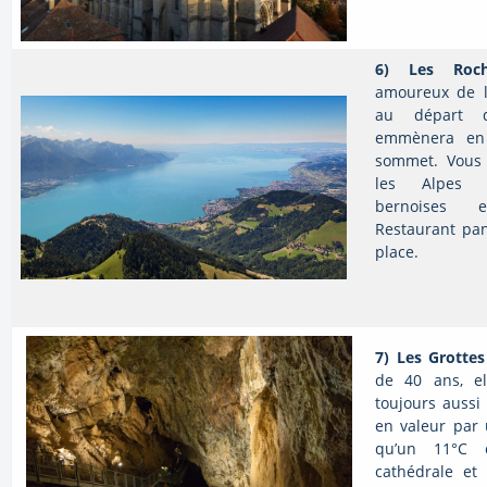
6)
Les Roch
amoureux de l
au départ d
emmènera en
sommet. Vous 
les Alpes va
bernoises 
Restaurant pan
place.
7)
Les Grottes
de 40 ans, el
toujours aussi
en valeur par 
qu’un 11°C c
cathédrale et