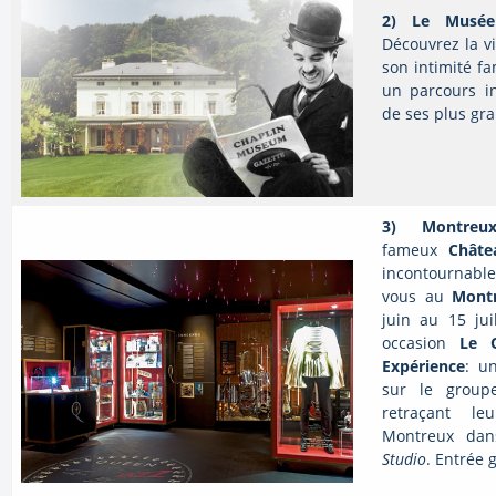
2) Le Musée
Découvrez la v
son intimité fa
un parcours in
de ses plus gra
3)
Montre
fameux
Châte
incontournable
vous au
Montr
juin au 15 juil
occasion
Le 
Expérience
: u
sur le grou
retraçant l
Montreux da
Studio
. Entrée g