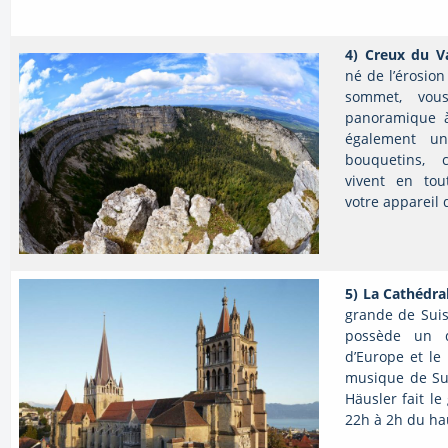
4) Creux du V
né de l’érosion
sommet, vou
panoramique à
également un
bouquetins, 
vivent en tou
votre appareil 
5)
La Cathédra
grande de Suiss
possède un d
d’Europe et le
musique de Su
Häusler fait le
22h à 2h du hau