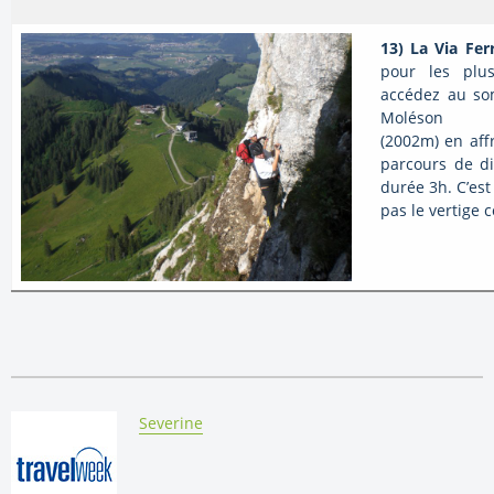
13) La Via Fe
pour les plus
accédez au s
Moléson
(2002m) en aff
parcours de dif
durée 3h. C’est
pas le vertige
By:
Severine