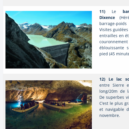
11)
Le
ba
Dixence
(Héré
barrage-poid
Visites guidées
entrailles en 
couronnement 
éblouissante 
pied (45 minute
12) Le lac so
entre Sierre 
long/20m de l
De superbes vi
C’est le plus g
et navigable 
novembre.