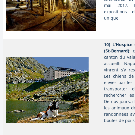
mai 2017. R
expositions 
unique.
10)
L’Hospice 
(St-Bernard)
: 
canton du Vala
accueilli Nap
vinrent s’y re
Les chiens d
élevés par les
transporter 
rechercher les
De nos jours, i
les animaux de
randonnées ave
boules de poils