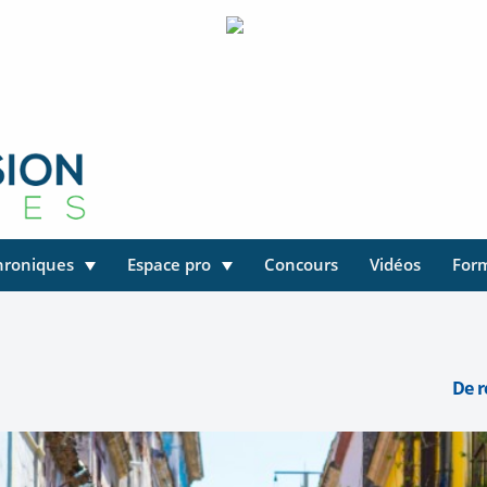
hroniques
Espace pro
Concours
Vidéos
For
De r