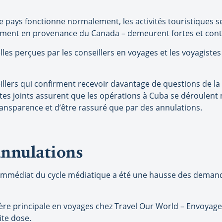
 le pays fonctionne normalement, les activités touristiques
èrement en provenance du Canada – demeurent fortes et cont
s perçues par les conseillers en voyages et les voyagistes d
lers qui confirment recevoir davantage de questions de la p
gistes joints assurent que les opérations à Cuba se déroulen
ansparence et d’être rassuré que par des annulations.
’annulations
t immédiat du cycle médiatique a été une hausse des deman
llère principale en voyages chez Travel Our World – Envoyag
ite dose.