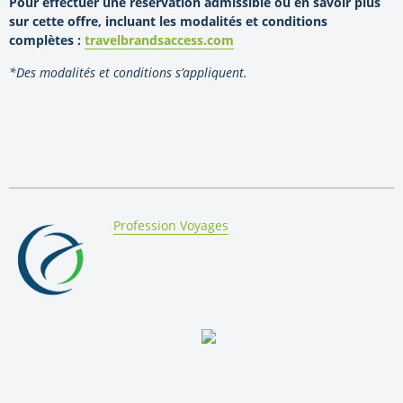
Pour effectuer une réservation admissible ou en savoir plus
sur cette offre, incluant les modalités et conditions
complètes :
travelbrandsaccess.com
*Des modalités et conditions s’appliquent.
By:
Profession Voyages