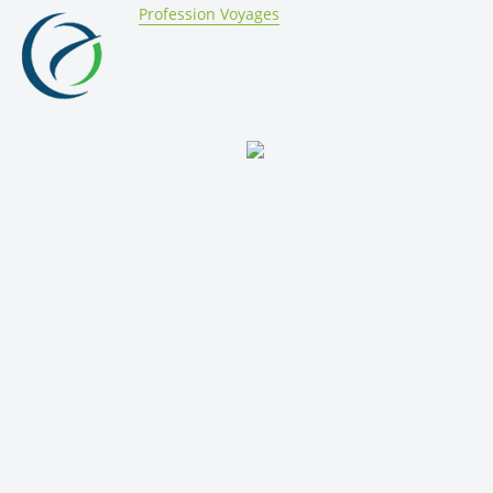
By:
Profession Voyages