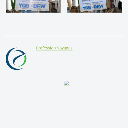
By:
Profession Voyages