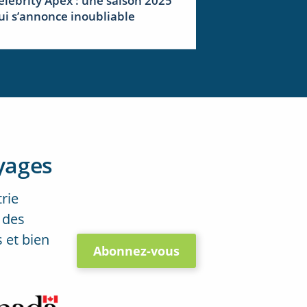
elebrity Apex : une saison 2025
ui s’annonce inoubliable
yages
trie
 des
 et bien
Abonnez-vous