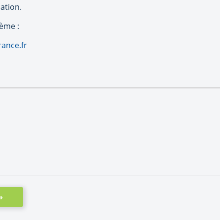
ation.
lème :
ance.fr
»