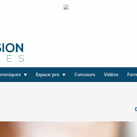
hroniques
Espace pro
Concours
Vidéos
For
D