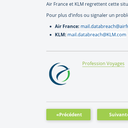
Air France et KLM regrettent cette situ
Pour plus d’infos ou signaler un prob
Air France:
mail.databreach@airfr
KLM:
mail.databreach@KLM.com
By:
Profession Voyages
«Précédent
Suivant