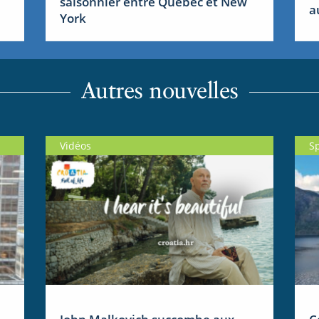
saisonnier entre Québec et New
a
York
Autres nouvelles
Vidéos
S