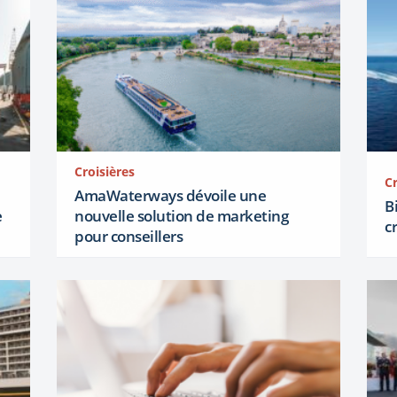
Croisières
Cr
AmaWaterways dévoile une
B
e
nouvelle solution de marketing
c
pour conseillers