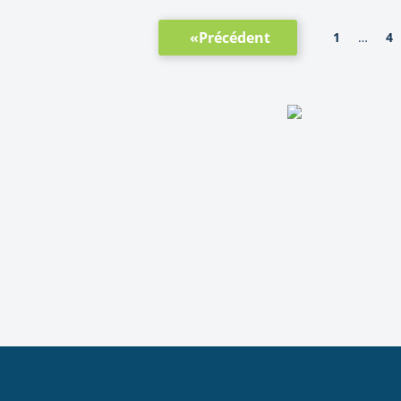
«Précédent
1
4
…