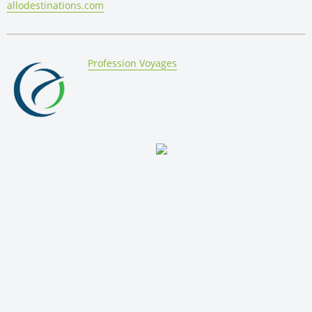
allodestinations.com
By:
Profession Voyages