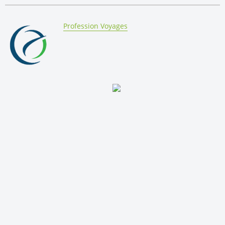
By:
Profession Voyages