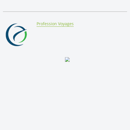
By:
Profession Voyages