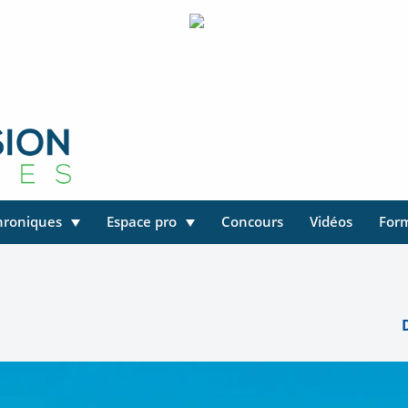
hroniques
Espace pro
Concours
Vidéos
For
D