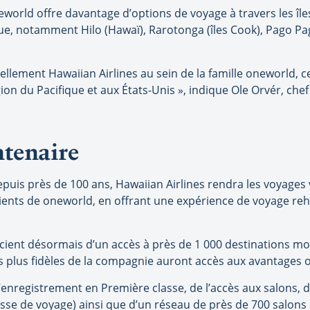
neworld offre davantage d’options de voyage à travers les îl
que, notamment Hilo (Hawaï), Rarotonga (îles Cook), Pago 
iellement Hawaiian Airlines au sein de la famille oneworld, 
ion du Pacifique et aux États-Unis », indique Ole Orvér, chef
tenaire
uis près de 100 ans, Hawaiian Airlines rendra les voyages v
ients de oneworld, en offrant une expérience de voyage reha
icient désormais d’un accès à près de 1 000 destinations mo
s plus fidèles de la compagnie auront accès aux avantages o
enregistrement en Première classe, de l’accès aux salons, de
asse de voyage) ainsi que d’un réseau de près de 700 salon