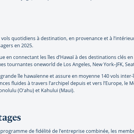
 vols quotidiens à destination, en provenance et à l’intérieu
sagers en 2025.
que en connectant les îles d’Hawaï à des destinations clés e
ues tournantes oneworld de Los Angeles, New York–JFK, Seat
ande île hawaïenne et assure en moyenne 140 vols inter-île
 fluides à travers l’archipel depuis et vers l’Europe, le Moy
nolulu (Oʻahu) et Kahului (Maui).
tages
programme de fidélité de l’entreprise combinée, les memb