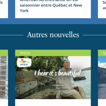
ls
S
saisonnier entre Québec et New
a
York
Autres nouvelles
Vidéos
S