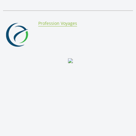
By:
Profession Voyages