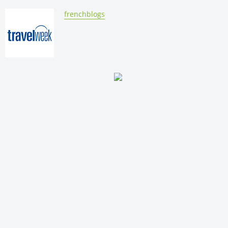
By:
frenchblogs