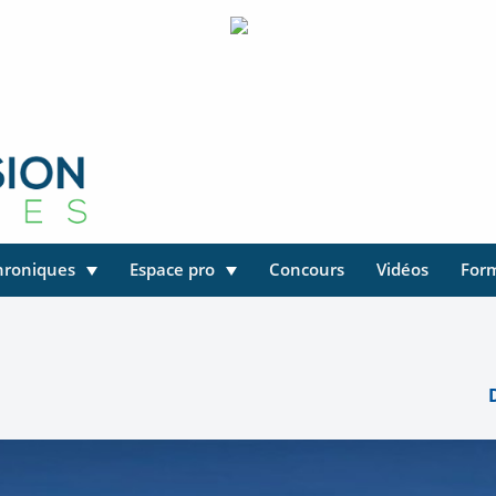
hroniques
Espace pro
Concours
Vidéos
For
D