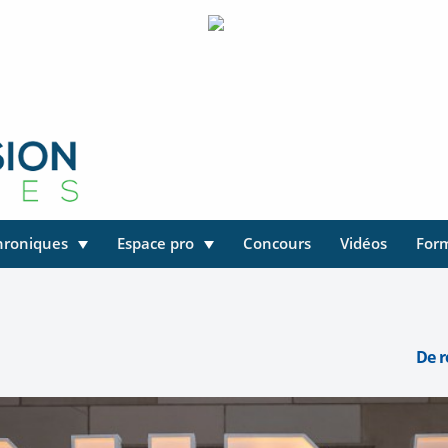
hroniques
Espace pro
Concours
Vidéos
For
De r