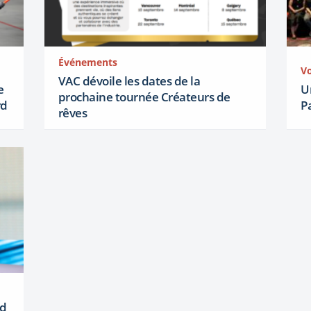
Événements
V
VAC dévoile les dates de la
e
U
prochaine tournée Créateurs de
rd
P
rêves
rd