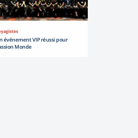
oyagistes
n événement VIP réussi pour
assion Monde