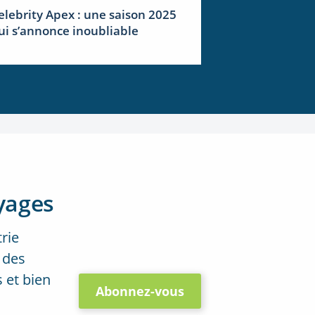
elebrity Apex : une saison 2025
ui s’annonce inoubliable
yages
trie
 des
 et bien
Abonnez-vous