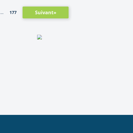
Suivant»
177
…