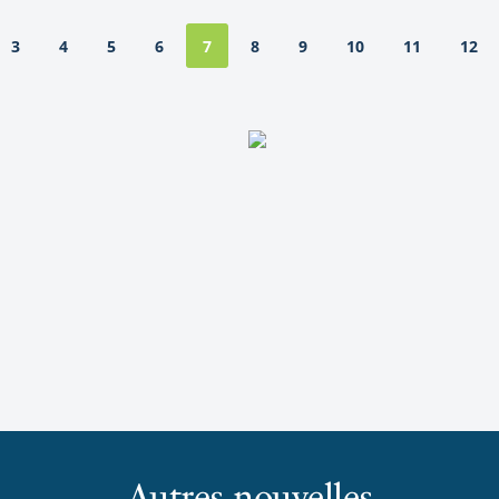
3
4
5
6
8
9
10
11
12
7
Autres nouvelles