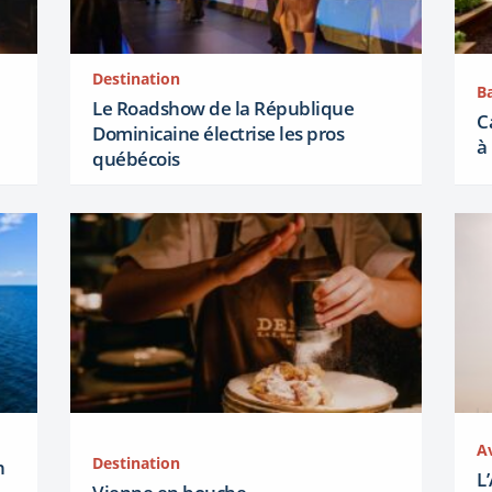
Destination
Ba
Le Roadshow de la République
C
Dominicaine électrise les pros
à
québécois
A
Destination
n
L