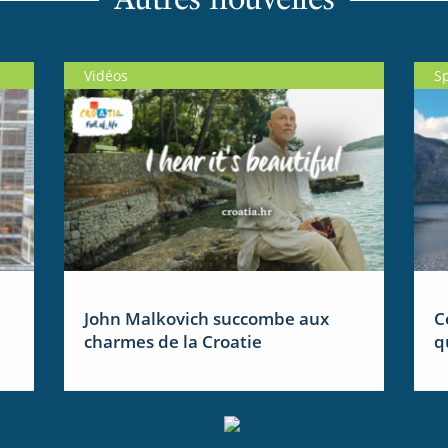
Vidéos
S
John Malkovich succombe aux
C
charmes de la Croatie
q