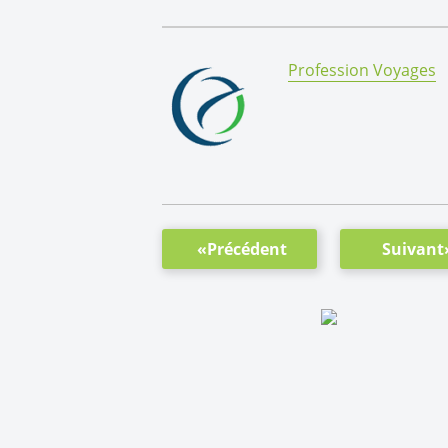
By:
Profession Voyages
«Précédent
Suivant