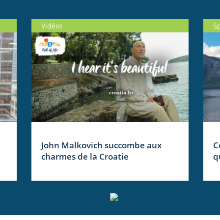
Vidéos
S
John Malkovich succombe aux
C
charmes de la Croatie
q