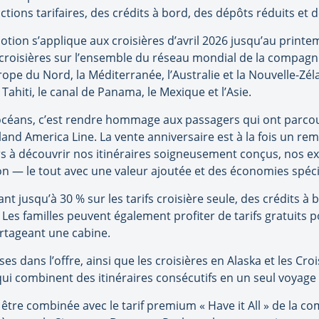
ons tarifaires, des crédits à bord, des dépôts réduits et de
otion s’applique aux croisières d’avril 2026 jusqu’au printem
croisières sur l’ensemble du réseau mondial de la compagnie 
rope du Nord, la Méditerranée, l’Australie et la Nouvelle-Zé
 Tahiti, le canal de Panama, le Mexique et l’Asie.
 océans, c’est rendre hommage aux passagers qui ont parco
nd America Line. La vente anniversaire est à la fois un reme
s à découvrir nos itinéraires soigneusement conçus, nos e
on — le tout avec une valeur ajoutée et des économies spéci
t jusqu’à 30 % sur les tarifs croisière seule, des crédits à
 Les familles peuvent également profiter de tarifs gratuits 
rtageant une cabine.
es dans l’offre, ainsi que les croisières en Alaska et les Cr
ui combinent des itinéraires consécutifs en un seul voyage
être combinée avec le tarif premium « Have it All » de la c