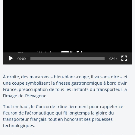
00:00
02:14
À droite, des macarons – bleu-blanc-rouge, il va sans dire – et
une coupe symbolisent la finesse gastronomique à bord d’Air
France, préoccupation de tous les instants du transporteur, à
l’image de l’Hexagone.
Tout en haut, le Concorde trône fièrement pour rappeler ce
fleuron de l’aéronautique qui fit longtemps la gloire du
transporteur français, tout en honorant ses prouesses
technologiques.