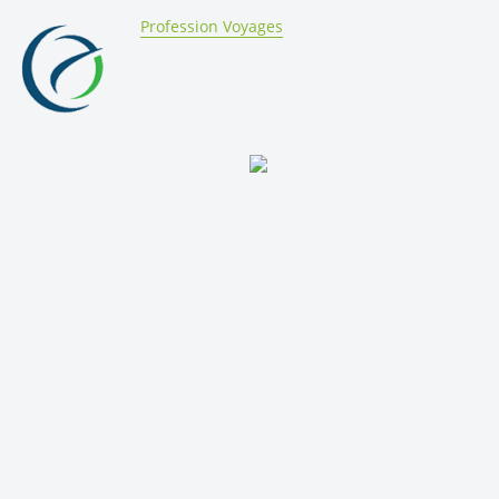
By:
Profession Voyages