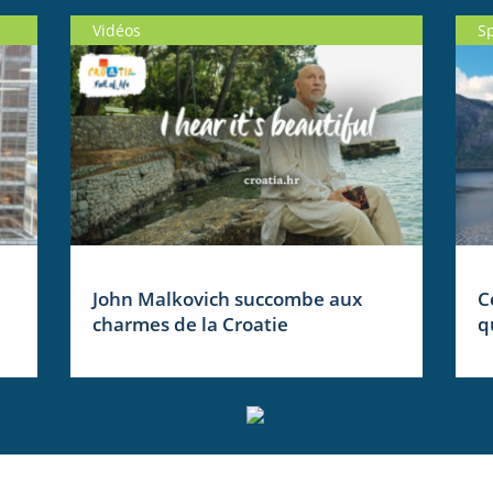
Vidéos
S
John Malkovich succombe aux
C
charmes de la Croatie
q