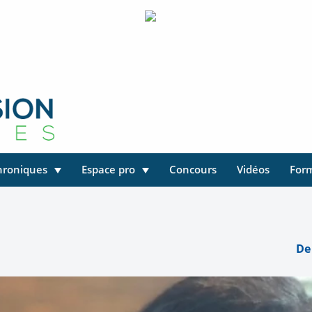
hroniques
Espace pro
Concours
Vidéos
For
De 