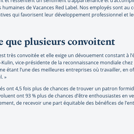
nt et ressentent un sentiment d’appartenance et d’accompl
ces humaines de Vacances Red Label. Nos employés sont au c
atives qui favorisent leur développement professionnel et le
 que plusieurs convoitent
 est très convoitée et elle exige un dévouement constant à l
s-Kulin, vice-présidente de la reconnaissance mondiale chez 
 étant l’une des meilleures entreprises où travailler, en o
. »
s ont 4,5 fois plus de chances de trouver un patron formidab
évoluent ont 93 % plus de chances d’être enthousiastes en vena
ement, de recevoir une part équitable des bénéfices de l’en