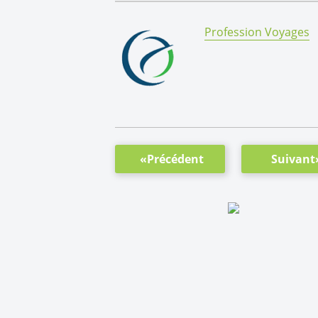
By:
Profession Voyages
«Précédent
Suivant