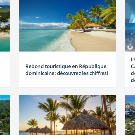
L
Rebond touristique en République
C
dominicaine: découvrez les chiffres!
d
d