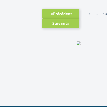
«Précédent
1
13
…
Suivant»