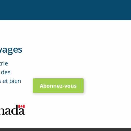
yages
trie
 des
 et bien
Abonnez-vous