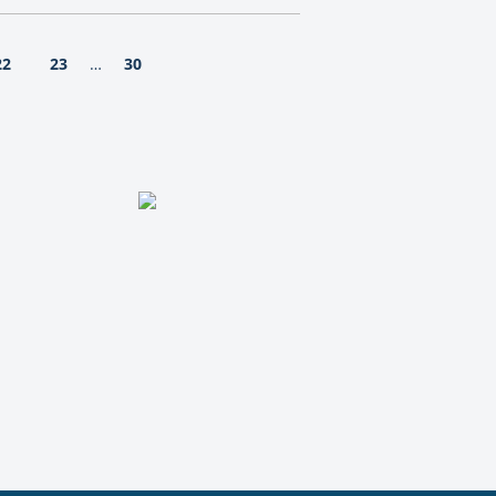
22
23
30
…