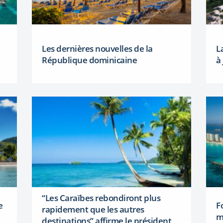
Les dernières nouvelles de la
L
République dominicaine
à
“Les Caraïbes rebondiront plus
e
F
rapidement que les autres
m
destinations” affirme le président